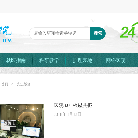
就医指南
科研教学
护理园地
网络医院
：
首页
>
先进设备
医院3.0T核磁共振
2018年8月13日
...