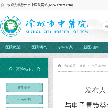
欢迎光临徐州市中医院网站(www.xztcm.com)
医院概述
医院动态
专科专家
就医指南
当前位置：
首页
>
电子腹腔镜
医院特色
养生保健
发布人：
中医中药
与电子胃镜类