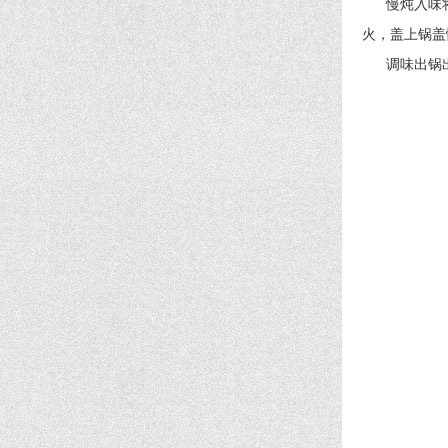
慢炖入味将处
火，盖上锅盖
调味出锅出锅