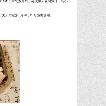
量清水；大火煮开后，再次撇去表面浮沫，转小
，关火后稍焖5分钟，即可盛出食用。