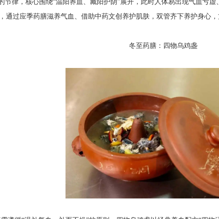
”的节律，核心围绕“温阳养血、藏阳护阴”展开，此时人体易出现气血亏
，通过应季药膳滋养气血、借助中药文创养护肌肤，双管齐下养护身心，
冬至药膳：四物乌鸡盏