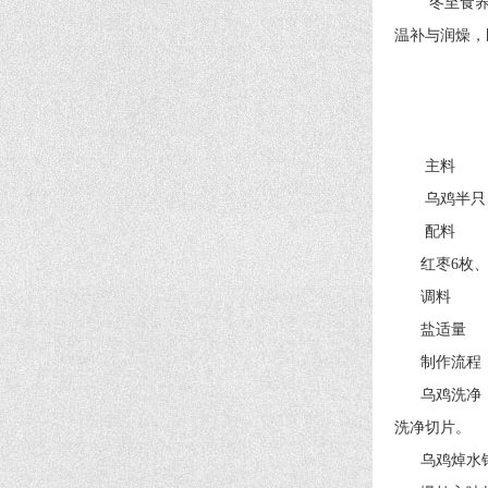
冬至食养需遵
温补与润燥，
主料
乌鸡半只、当
配料
红枣6枚、枸
调料
盐适量
制作流程
乌鸡洗净，斩
洗净切片。
乌鸡焯水锅