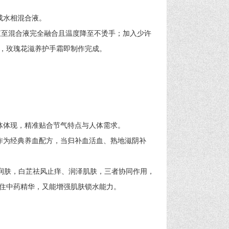
成水相混合液。
至混合液完全融合且温度降至不烫手；加入少许
，玫瑰花滋养护手霜即制作完成。
体体现，精准贴合节气特点与人体需求。
作为经典养血配方，当归补血活血、熟地滋阴补
肤，白芷祛风止痒、润泽肌肤，三者协同作用，
住中药精华，又能增强肌肤锁水能力。