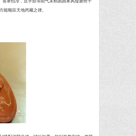
虚、畏寒怕冷，且手部等阳气末梢易因寒风侵袭而干
方能顺应天地闭藏之律。