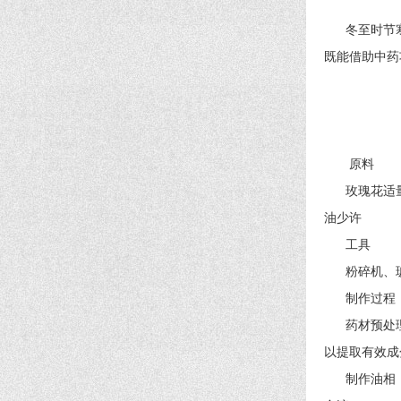
冬至时节寒
既能借助中药
原料
玫瑰花适量、
油少许
工具
粉碎机、玻
制作过程
药材预处理与
以提取有效成
制作油相 取