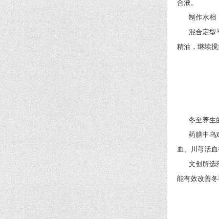
合液。
制作水相 另
混合定型与灌
精油，继续搅
冬至养生的核
药膳中乌鸡性
血、川芎活血
文创所选药
能有效改善冬