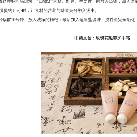
理好的乌鸡块、“四物汤”药材、红枣、生姜片一同放入汤锅，加入适
慢煲约1.5小时，让食材的营养与味道充分融入汤中。
前10分钟，放入洗净的枸杞；最后加入适量盐调味，搅拌至完全融化
中药文创：玫瑰花滋养护手霜