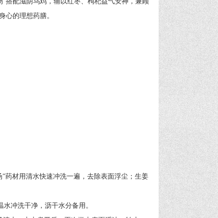
”搭配滋阴乌鸡，辅以红枣、枸杞益气安神，兼顾
身心的理想药膳。
汤”药材用清水快速冲洗一遍，去除表面浮尘；生姜
温水冲洗干净，沥干水分备用。