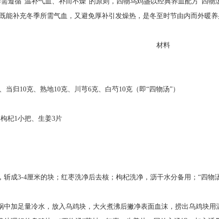
循“温补气血、补而不燥”的原则，四物乌鸡盏以经典养血配方“四物汤
既能补充冬季所需气血，又避免厚补引发燥热，是冬至时节由内而外暖养
材料
归10克、熟地10克、川芎6克、白芍10克（即“四物汤”）
杞1小把、生姜3片
成3-4厘米的块；红枣洗净后去核；枸杞洗净，沥干水分备用；“四物
中加足量冷水，放入乌鸡块，大火煮沸后撇净表面血沫，捞出乌鸡块用