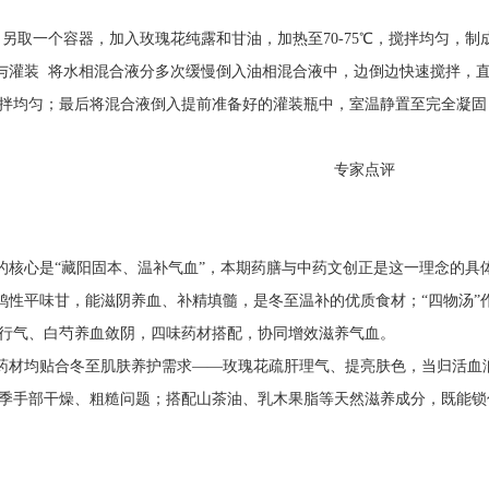
取一个容器，加入玫瑰花纯露和甘油，加热至70-75℃，搅拌均匀，制
装 将水相混合液分多次缓慢倒入油相混合液中，边倒边快速搅拌，直
拌均匀；最后将混合液倒入提前准备好的灌装瓶中，室温静置至完全凝固
专家点评
心是“藏阳固本、温补气血”，本期药膳与中药文创正是这一理念的具
平味甘，能滋阴养血、补精填髓，是冬至温补的优质食材；“四物汤”
行气、白芍养血敛阴，四味药材搭配，协同增效滋养气血。
材均贴合冬至肌肤养护需求——玫瑰花疏肝理气、提亮肤色，当归活血润
季手部干燥、粗糙问题；搭配山茶油、乳木果脂等天然滋养成分，既能锁