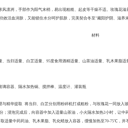
风凛冽，手部作为阳气末梢，易出现粗糙、起皮等干燥不适。玫瑰花滋养
功效活血润肤，又能锁住水分呵护肌肤，完美契合冬至“藏阳护阴、滋养
材料
当归适量、白芷适量、95度食用酒精适量、山茶油适量、乳木果脂适
璃容器、隔水加热锅、搅拌棒、温度计、灌装瓶
精华提取 将当归、白芷分别用粉碎机打成粗粉，与玫瑰花一同放入玻璃
分；浸泡完成后，向容器中加入适量山茶油，小火隔水加热2小时，让中
适量中药药油、乳木果脂、乳化蜡放入容器，缓慢加热至70-75℃，并