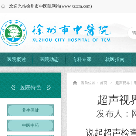
欢迎光临徐州市中医院网站(www.xztcm.com)
医院概述
医院动态
专科专家
就医指南
当前位置：
首页
>
超声视界┃用
医院特色
超声视
养生保健
发布人：网
中医中药
说起超声检查