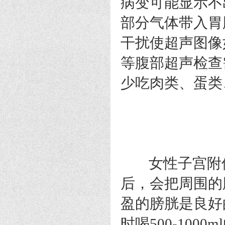
病变可能显示不
部分气体带入胃
干扰使超声图像
等腹部超声检查
少吃肉类、蛋类
女性子宫附件
后，会把周围的
盈的膀胱是良好
时喝500-10