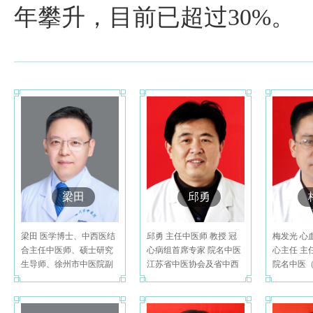
年攀升，目前已超过30%。
梁田
邱勇
梁田 医学博士、中西医结
邱勇 主任中医师 教授 冠
梅发光 心
合主任中医师、硕士研究
心病组首席专家 院名中医
心主任 主
生导师、徐州市中医院副
江苏省中医协会及省中西
院名中医
院长江苏省医学会心电与
医结合协会会员。从事
夫个人网站：
起博分会