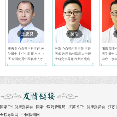
王忠良
吴浩
王忠良 心血管内科主任 医
吴浩 心血管内科主任 主任
张庆 副主
学博士 主任中医师 市名中
医师 教授 徐州医科大学硕
医学博士 
医 全国优秀中医临床人才
士研究生导师 徐州市慢病
诊疗10余
国
特
合诊治
国家卫生健康委员会
国家中医药管理局
江苏省卫生健康委员会
江苏
全程导医网
中国徐州网