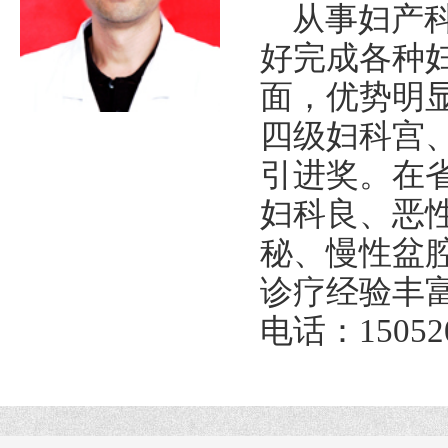
从事妇产
好完成各种
面，优势明
四级妇科宫
引进奖。在
妇科良、恶
秘、慢性盆
诊疗经验丰
电话：15052