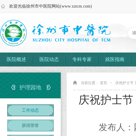
欢迎光临徐州市中医院网站(www.xztcm.com)
医院概述
医院动态
专科专家
就医指南
当前位置：
首页
>
庆祝护士节┃
护理园地
庆祝护士节
工作动态
发布人：
获得荣誉