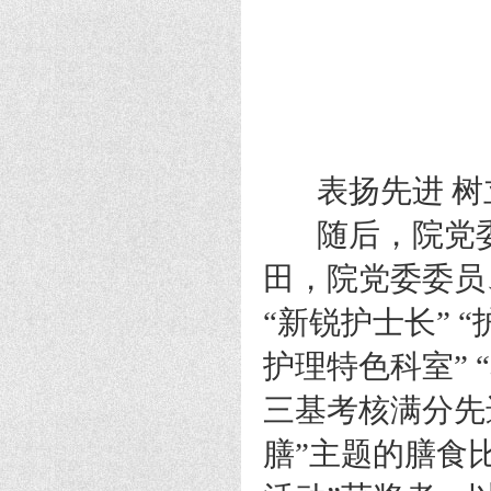
表扬先进 树
随后，院党委
田，院党委委员
“新锐护士长” “
护理特色科室” “
三基考核满分先
膳”主题的膳食